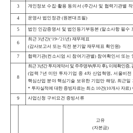
개인정보 수집
활용 동의서
주간사 및 협력기관별 
3
·
(
운영사 법인정관
원본대조필
4
(
)
법인 인감증명서 및 법인등기부등본
말소사항 필수 
5
(
최근
년간
년
재무제표
3
(‘19~’21
)
6
감사보고서 또는 직전 분기말 재무제표 확인원
(
)
협력기관
컨소시엄 시 참여기관별
참여확인서 또는
7
(
)
최근
년간 투자계약서 및 주주명부
투자 후
이체확인증
3
(
),
,
업력
년 미만 투자기업 중
차 산업혁명
서울비
(
7
4
,
8
핵심산업 분야 핵심기술 보유한 기업만 해당
최근일 
,
투자실적에 대한 증빙자료는 최소
건
개사 자료
*
10
(10
)
사업신청 구비요건 증빙서류
9
고유
자본금
(
)