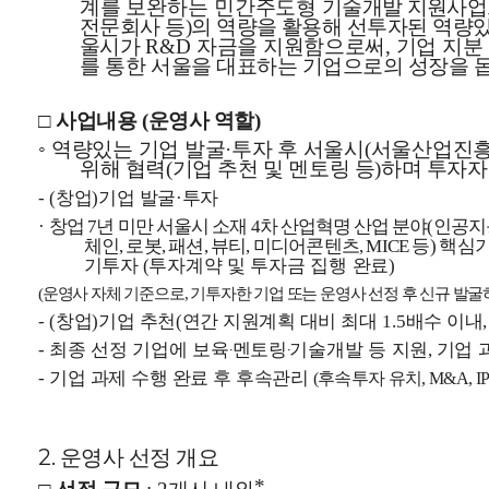
계를 보완하는 민간주도형
기술개발 지원사업
전문회사 등
의 역량을
활용해 선투자된 역량
)
울시가
자금을 지원함으로써
기업 지분
R&D
,
를 통한
서울을 대표하는 기업으로의 성장을 
□
사업내용
운영사 역할
(
)
◦
역량있는 기업 발굴
투자 후 서울시
서울산업진
·
(
위해 협력
기업 추천 및 멘토링 등
하며 투자자
(
)
창업
기업 발굴
투자
- (
)
·
창업
년 미만 서울시 소재
차 산업혁명 산업
분야
인공지
·
7
4
(
체인
로봇
패션
뷰티
미디어콘텐츠
등
핵심기
,
,
,
,
, MICE
)
기투자
투자계약 및 투자금 집행 완료
(
)
운영사 자체 기준으로
기투자한 기업 또는 운영사 선정 후 신규 발굴
(
,
창업
기업 추천
연간 지원계획 대비 최대
배수 이내
- (
)
(
1.5
최종 선정 기업에 보육
‧
멘토링
‧
기술개발 등 지원
기업 
-
,
기업 과제 수행 완료 후 후속관리
-
후속투자 유치
(
, M&A, I
2. 운영사 선정 개요
*