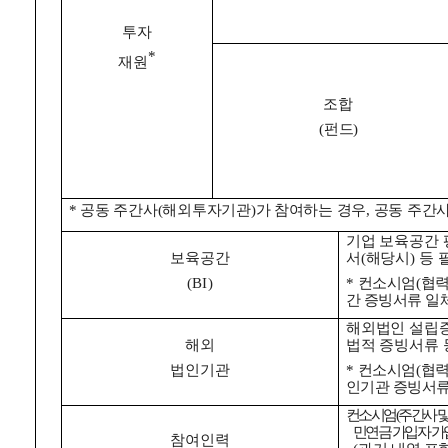
투자
*
재원
조합
펀드
(
)
공동 주간사
해외투자기관
가 참여하는 경우
공동 주간
*
(
)
,
기업 보육공간
보육공간
서
해당시
등 
(
)
컨소시엄
협
(BI)
*
(
간 증빙서류 일
해외법인 설립
해외
법적 증빙서류 
법인기관
컨소시엄
협
*
(
인기관 증빙서류
컨소시엄
주간사 
(
민연금 가입자 가
참여인력