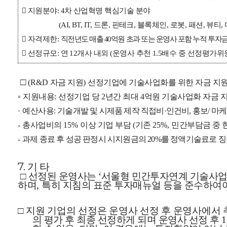

지원분야
차 산업혁명 핵심기술 분야
: 4
드론
핀테크
블록체인
로봇
패션
뷰티
(AI, BT, IT,
,
,
,
,
,
,

자격제한
직전년도 매출
억원 초과 또는 운영사 포함 누적 투자
:
40

선정규모
연
개사 내외
운영사 추천
배수 중 선정평가위
:
12
(
1.5
□
자금 지원
선정기업에 기술사업화를 위한 자금 지원 
(R&D
)
◦
지원내용
선정기업 당
년간 최대
억원 기술사업화 자금 
:
2
4
예산사용
기술개발 및 시제품 제작 직접비
인건비
홍보
마케
·
:
·
,
/
총사업비의
이상 기업 부담
기존
민간부담금 중 
-
15%
(
25%,
과제 종료 후 성공 판정시 시지원금의
를 정액기술료로 
-
20%
7. 기 타
□
선정된 운영사는
서울형 민간투자연계 기술사업
‘
하며
특히 지침의 표준 투자매뉴얼 등을 준수하여
,
□
지원 기업의 선정은 운영사 선정 후 운영사에서
의 평가 후 최종 선정하게 되며 운영사 선정 후
1