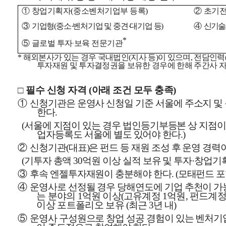
①
창업기획자
중소벤처기업부 등록
②
초기전
(
)
③
기업형
중소
벤처기업 및 중견
대기업 등
④
신기술
(
·
·
)
*
⑤
글로벌 투자
‧
보육 전문기관
해외본사가 있는 경우 국내법인
지사 등
이 있으며
전담인력
*
(
)
,
투자재원 및 투자결정권을 보유한 경우에 한해 주간사 
□
필수 신청 자격
아래 조건 모두 충족
(
)
①
신청기관은 운영사 신청일 기준 서울에 주소지 및
한다
.
서울에 지점이 있는 경우 법인등기부등본 상 지점이
(
업자등록도 서울에 별도 있어야 한다
.)
②
신청기관
대표
은 펀드 등 재원 조성 후 운영 경
(
)
기투자 총액
억원 이상 실적 보유 및 투자
창업기획
(
30
·
③
후속 엔젤투자재원이 충분해야 한다
모태펀드 
. (
④
운영사로 선정될 경우 당해연도에 기업 추천이 
는 분야의
억원 이상
고유계정
억원
펀드계
1
(
1
,
이상 포트폴리오 보유
최근
년 내
(
3
)
⑤
운영사 구성원으로 창업 성공 경험이 있는 벤처기