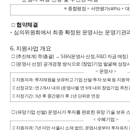
※
종합평점
서면평가
대
=
(40%) +
□
협약체결
◦
심의위원회에서 최종 확정된 운영사는 운영기관
6. 지원사업 개요
□
(추진체계) 市(총괄) → SBA(운영사 선정, R&D 자금 매칭)
□
(운영사 선정) 공개경쟁 방식으로 (창업)기업 발굴해 성장
운영사
<
>

지원자격
투자재원을 보유하고 기업 선발
투자
보육 등 지원역
:
·
·

선정규모
연
개사 내외
운영사별 연
개 내외 창업기업 추천
:
2
(
9

지정기간
년 후 중간평가 후
년 단위로 연장
: 3
2
□
유망기업 선발
운영사가 투자를 완료한 유망 기술 보유 
(
)
수혜기업
<
>

지원자격
년 미만 서울시 소재 법인
운영사로부터 투자유치 
: 7
.