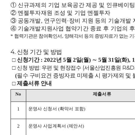
①
신규과제의 기업 보육공간 제공 및 인큐베이팅
②
엔젤투자재원 조성 및 기업 엔젤투자
③
공동개발
연구인력
장비 지원 등의 기술개발 
,
·
④
기술개발지원사업 협약기간 종료 후 기업의 
협력기관은 참여확인서
양해각서 등의 증빙자료가 없는 기
*
,
4. 신청 기간 및 방법
□
신청기간
년
월
일
월
∼
월
일
화
: 2022
5
2
(
)
5
31
(
), 
□
신청 방법: 우편 및 현장접수 (서울산업진흥원 R&
필수 구비요건 증빙자료 미제출 시 평가제외 및
(
□
제출서류 안내
제출서류
No
운영사 신청서
확약서 포함
1
(
)
운영사 사업계획서
제안서
2
(
)