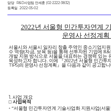
담당
R&D사업팀 안세훈 (02-2222-3832)
등록일
2022-05-02
년 서울형 민간투자연계 
2022
운영사 선정계획
서울시와 서울시 일자리 창출 주역인 중소기업지원
수 역량
자금
보육 등
을 통해 선투자된 기업에
(
,
)
R&
개발 지원 방식으로 서울을 대표하는 경쟁력 있는
육성하고자 합니다
이에 『
년 서울형 민간
투자
.
2022
TIPS
의 운영사
선정계획』
을 다음과 같이
공고합니
)
1. 사업 개요
□
사업목적
◦
서울형 민간투자연계 기술사업화 지원사업
서울형
“
(