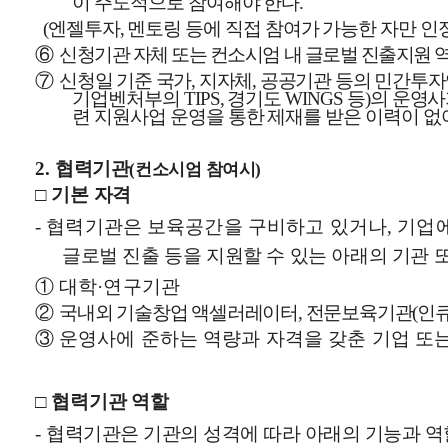
이 주도적으로 참여해야 한다
.
엔젤투자
멘토링 등에 직접 참여가 가능한 자만 인
(
,
⑥
신청기관 자체 또는 컨소시엄 내 글로벌 진출지원 
⑦
신청일 기준 국가
지자체
공공기관 등의 민간투자
,
,
기업벤처부의
경기도
등
의 운영사
TIPS,
WINGS
)
련 지원사업 운영을 통한 제재를 받은 이력이 없
협력기관
2.
컨소시엄 참여시
(
)
□
기본 자격
협력기관은 보육공간을 구비하고 있거나
기업에
-
,
글로벌 진출 등을 지원할 수 있는 아래의 기관 
①
대학
연구기관
·
②
국내외 기술창업 액셀러레이터
전문보육기관
인
,
(
③
운영사에 준하는 역량과 자격을 갖춘 기업 또
□
협력기관 역할
협력기관은 기관의 성격에 따라 아래의 기능과 역
-