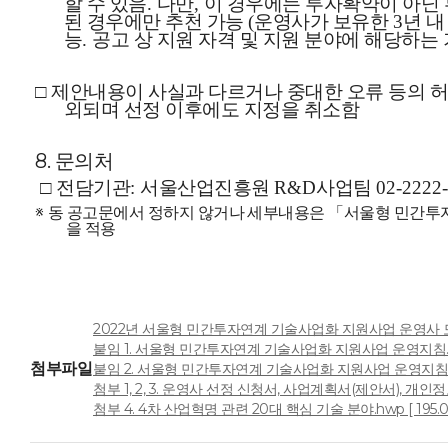
할 수 있음
다만
이 경우에는 투자확약이 아닌 
.
,
된 경우에만 추천 가능
운영사가 보유한
년 내
(
3
능
공고 상 지원 자격 및 지원 분야에 해당하는
.
□
제안내용이 사실과 다르거나 중대한 오류 등의 허
외되며 선정 이후에도 지정을 취소함
8. 문의처
□
전담기관
서울산업진흥원
사업팀
:
R&D
02-2222-
※
동 공고문에서 정하지 않거나 세부내용은
「
서울형 민간투
을 적용
2022년 서울형 민간투자연계 기술사업화 지원사업 운영사 모집 공
붙임 1. 서울형 민간투자연계 기술사업화 지원사업 운영지침.hwp 
첨부파일
붙임 2. 서울형 민간투자연계 기술사업화 지원사업 운영지침 별지서
첨부 1, 2, 3. 운영사 선정 신청서, 사업계획서(제안서), 개인정보
첨부 4. 4차 산업혁명 관련 20대 핵심 기술 분야.hwp [ 195.0