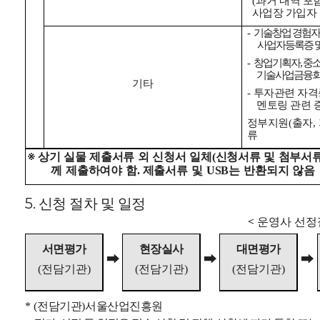
과거
내역 포
(
사업장 가입자 
기술창업 경험자
-
사업자등록증 
창업기획자
중
-
,
기술사업금융회사
기타
투자관련 자격
-
멘토링 관련 
정부지원
출자
(
,
류
※
상기 실물 제출서류 외 신청서 일체
신청서류 및 첨부서류
(
께 제출하여야 함
제출서류 및
는 반환되지 않음
.
USB
5. 신청 절차 및 일정
<
운영사 선정
서면평가
현장실사
대면평가
➡
➡
➡
전담기관
전담기관
전담기관
(
)
(
)
(
)
전담기관
서울산업진흥원
* (
)