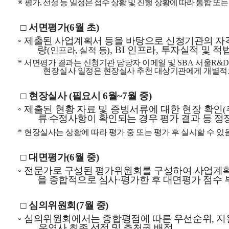
※
평가
선정 등 일정은 접수 상황 및 진행 상황에 따라 통합 또는
,
□
서면평가
월 초
(6
)
◦
제출된 사업계획서 등을 바탕으로 신청기관의 자
량
인프라
투자실적 및 적
인프라
실적 등
, BI
,
(
,
)
서면평가 결과는 신청기관 담당자 이메일 및
서울
*
SBA
R&D
현장실
사 일정은 현장실사 추천 대상기관에게 개별적
□
현장실사
필요시
월
월 중
(
6
~7
)
◦
제출된 현황 자료 및 증빙서류에 대한 현장 확인
(
류
‧
수정사항이 확인되는 경우 평가 결과 등 정
현장실사는 상황에 따라 평가 중 또는 평가 후 실시할 수 있
*
□
대면평가
월 중
(6
)
◦
전문가로 구성된 평가위원회를 구성하여 사업계
을 종합적으로 심사
평가한 후 대면평가 점수 
·
□
심의위원회
월 중
(7
)
◦
심의위원회에서는 종합평점에 따른 우선순위
지
,
운영사 최종 선정 및 추천권 배정