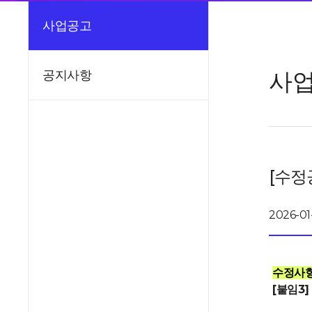
사업공고
사
공지사항
[수정
2026-01
수정사
[붙임3]