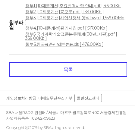
첨부1.[10제품개선]주요변경사항 안내.pdf [ 46.00Kb ]
첨부2.[10제품개선]공모문.pdf [ 134.00Kb ]
첨부3.[10제품개선]사업신청서 양식.hwp [ 1,559.00Mb
]
첨부파
일
첨부4.[10제품개선]관리지침.pdf [ 517.00Kb ]
첨부5.국가과학기술표준분류체계(08년_재편).pdf [
339.00Kb ]
첨부6.한국표준산업분류표.xls [ 476.00Kb ]
목록
개인정보처리방침
이메일무단수집거부
클린신고센터
SBA 서울R&D지원센터 / 서울시 마포구 월드컵북로 400 서울경제진흥원
사업자등록증 : 102-82-09623
Copyright ⓒ 2019 by SBA all rights reserved.