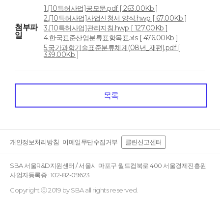
1.[10특허사업]공모문.pdf [ 263.00Kb ]
2.[10특허사업]사업신청서 양식.hwp [ 67.00Kb ]
첨부파
3.[10특허사업]관리지침.hwp [ 127.00Kb ]
일
4.한국표준산업분류표항목표.xls [ 476.00Kb ]
5.국가과학기술표준분류체계(08년_재편).pdf [
339.00Kb ]
목록
개인정보처리방침
이메일무단수집거부
클린신고센터
SBA 서울R&D지원센터 / 서울시 마포구 월드컵북로 400 서울경제진흥원
사업자등록증 : 102-82-09623
Copyright ⓒ 2019 by SBA all rights reserved.