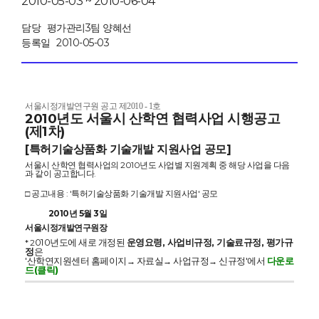
2010-05-03 ~ 2010-06-04
담당
평가관리3팀 양혜선
등록일
2010-05-03
서울시정개발연구원 공고 제2010 - 1호
2010년도 서울시 산학연 협력사업 시행공고
(제1차)
[특허기술상품화 기술개발 지원사업 공모]
서울시 산학연 협력사업의 2010년도 사업별 지원계획 중 해당 사업을 다음
과 같이 공고합니다.
□ 공고내용 : '특허기술상품화 기술개발 지원사업' 공모
2010년 5월 3일
서울시정개발연구원장
010년도에 새로 개정된
운영요령, 사업비규정, 기술료규정, 평가규
* 2
정
은
'산학연지원센터 홈페이지
자료실
사업규정
신규정'에서
다운로
→
→
→
드(클릭)