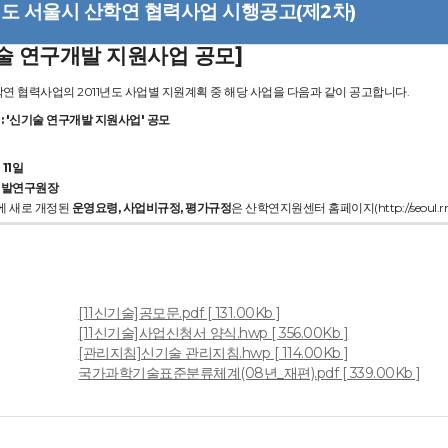
1년도 서울시 산학연 협력사업 시행공고(제2차)
술 연구개발 지원사업 공모]
연 협력사업의 2011년도 사업별 지원계획 중 해당 사업을 다음과 같이 공고합니다.
 : '신기술 연구개발 지원사업' 공모
 11일
개발연구원장
도에 새로 개정된
운영요령, 사업비규정, 평가규정
은 산학연지원센터 홈페이지(http://seoul.
[11신기술]공모문.pdf [ 131.00Kb ]
[11신기술]사업신청서 양식.hwp [ 356.00Kb ]
일
[관리지침]신기술 관리지침.hwp [ 114.00Kb ]
국가과학기술표준분류체계(08년_재편).pdf [ 339.00Kb ]