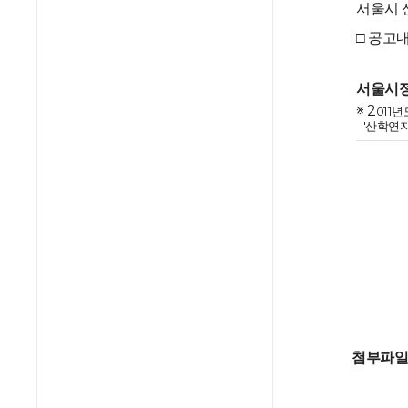
서울시 
□ 공고내
201
서울시
※ 2
011
'산학연
첨부파