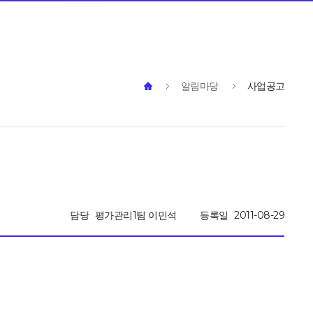
알림마당
사업공고
담당
평가관리1팀 이민석
등록일
2011-08-29