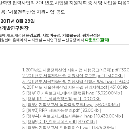
산학연 협력사업의 2011년도 사업별 지원계획 중 해당 사업을 다음
용 : '서울전략산업 지원사업' 공모
1년 8월 29일
정개발연구원장
년도에 새로 개정된
운영요령, 사업비규정, 기술료규정, 평가규정
은
→
→
→
지원센터 홈페이지
자료실
사업규정
신규정'에서
다운로드(클릭)
1. 2011년도 서울전략산업 지원사업 시행공고(제3차).pdf [ 33.0
2. 2011년도 서울전략산업 지원사업 공모문.pdf [ 151.00Kb ]
3. 2011년도 서울전략산업 지원사업 신청서 양식.hwp [ 193.00
4. 2011년도 서울전략산업 지원사업 관리지침.pdf [ 431.00Kb 
5. [첨부10]기획보고서_에너지플랫폼.hwp [ 3,025.00Mb ]
5. [첨부1]RFP_뇌파측정조절.pdf [ 100.00Kb ]
5. [첨부2]기획보고서_뇌파측정조절.hwp [ 5,670.00Mb ]
5. [첨부3]RFP_세포자동분리.pdf [ 93.00Kb ]
일
5. [첨부4]기획보고서_세포자동분리.hwp [ 10,438.00Mb ]
5. [첨부5]RFP_인터페이스.pdf [ 83.00Kb ]
5. [첨부6]기획보고서_인터페이스.hwp [ 11,575.00Mb ]