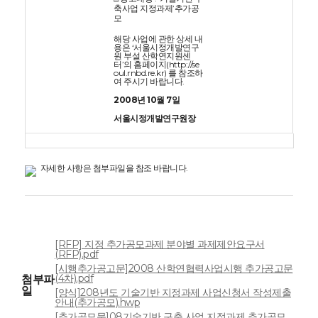
축사업 지정과제’추가공
모
해당 사업에 관한 상세 내
용은 ‘서울시정개발연구
원 부설 산학연지원센
터’의 홈페이지(
http://se
oul.rnbd.re.kr
) 를 참조하
여 주시기 바랍니다.
2008년 10월 7일
서울시정개발연구원장
자세한 사항은 첨부파일을 참조 바랍니다.
[RFP] 지정 추가공모과제 분야별 과제제안요구서
(RFP).pdf
[시행추가공고문]2008 산학연협력사업시행 추가공고문
(4차).pdf
첨부파
일
[양식]208년도 기술기반 지정과제 사업신청서 작성제출
안내(추가공모).hwp
[추가공모문]08기술기반 구축 사업 지정과제 추가공모