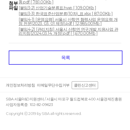
종.pdf [ 781.00Kb ]
첨부
파일
[붙임3-2] 산업기술분류표.hwp [ 109.00Kb ]
[붙임3-3] 한국표준산업분류(10차)_표.xlsx [ 87.00Kb ]
[붙임4-1] [운영요령] 서울시 산학연 협력사업 운영요령 개
정 전문[2023. 03. 01 제정].pdf [ 12,985.00Mb ]
[붙임4-2] [관리지침] 서울시 산학연 연구개발 지원사업 관
리지침[2024.03.14. 개정].pdf [ 1,670.00Mb ]
목록
개인정보처리방침
이메일무단수집거부
클린신고센터
SBA 서울R&D지원센터 / 서울시 마포구 월드컵북로 400 서울경제진흥원
사업자등록증 : 102-82-09623
Copyright ⓒ 2019 by SBA all rights reserved.