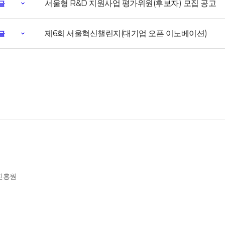
서울형 R&D 지원사업 평가위원(후보자) 모집 공고
글
제6회 서울혁신챌린지(대기업 오픈 이노베이션)
글
제진흥원