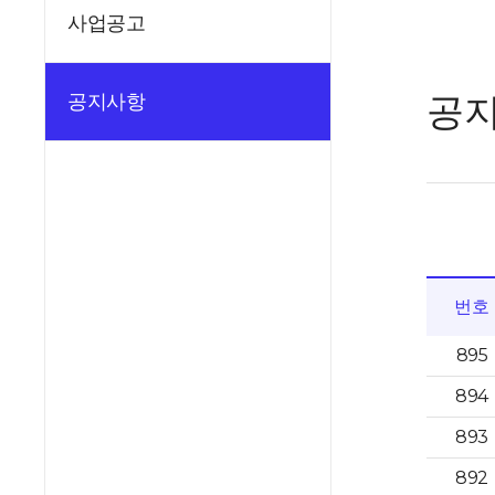
사업공고
공
공지사항
번호
895
894
893
892