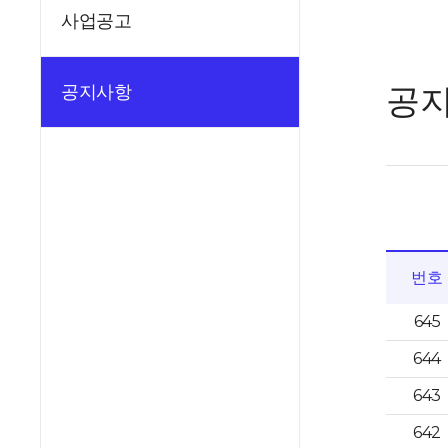
사업공고
공
공지사항
번호
645
644
643
642