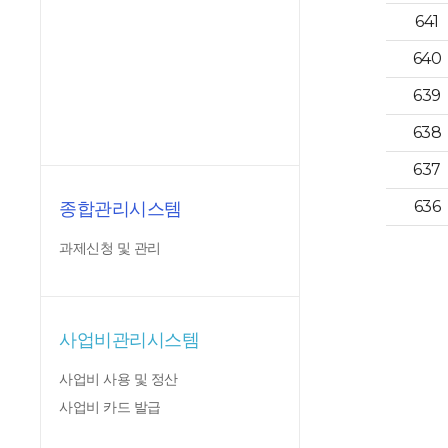
641
640
639
638
637
636
종합관리시스템
과제신청 및 관리
사업비관리시스템
사업비 사용 및 정산
사업비 카드 발급