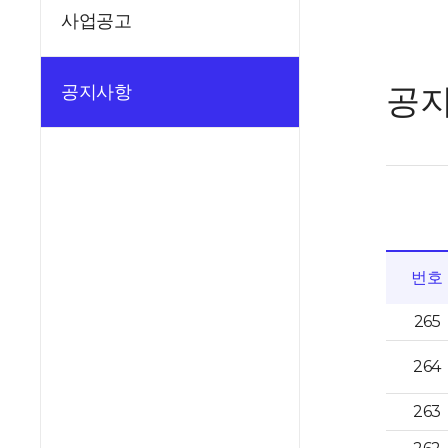
사업공고
공
공지사항
번호
265
264
263