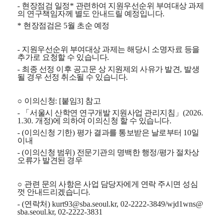
-
현장점검 일정
*
관련하여 지원우선순위 부여대상 과제
의 연구책임자께 별도 안내드릴 예정입니다
.
*
현장점검은
5
월 초순 예정
-
지원우선순위 부여대상 과제는 해당시 소명자료 등을
추가로 요청할 수 있습니다
.
-
최종 선정 이후 공고문 상 지원제외 사유가 발견
,
발생
될 경우 선정 취소될 수 있습니다
.
○
이의신청
: [
붙임
3]
참고
-
「
서울시 산학연 연구개발 지원사업 관리지침
」
(2026.
1.30.
개정
)
에 의하여 이의신청 할 수 있습니다
.
- (
이의신청 기한
)
평가 결과를 통보받은 날로부터
10
일
이내
- (
이의신청 범위
)
전문기관의 명백한 행정
/
평가 절차상
오류가 발견된 경우
○
관련 문의 사항은 사업 담당자에게 연락 주시면 성심
껏 안내드리겠습니다
.
- (
연락처
) kurt93@sba.seoul.kr, 02-2222-3849/wjd1wns@
sba.seoul.kr, 02-2222-3831