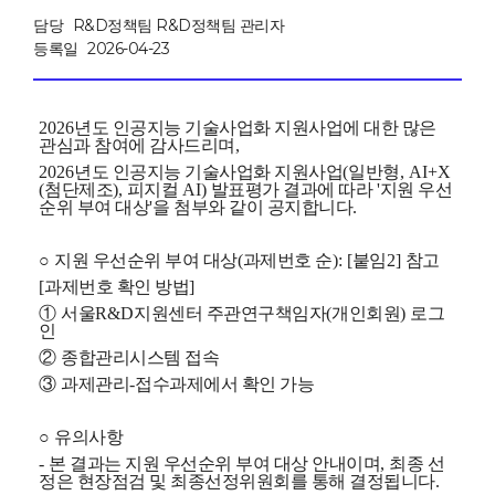
담당
R&D정책팀 R&D정책팀 관리자
등록일
2026-04-23
2026
년도 인공지능 기술사업화 지원사업에 대한 많은
관심과 참여에 감사드리며
,
2026
년도 인공지능 기술사업화 지원사업
(
일반형
, AI+X
(
첨단제조)
,
피지컬
AI)
발표평가 결과에 따라
'
지원 우선
순위 부여 대상
'
을 첨부와 같이 공지합니다
.
○
지원 우선순위 부여 대상
(
과제번호 순
): [
붙임
2]
참고
[
과제번호 확인 방법
]
①
서울
R&D
지원센터 주관연구책임자
(
개인회원
)
로그
인
②
종합관리시스템 접속
③
과제관리
-
접수과제에서 확인 가능
○
유의사항
-
본 결과는 지원 우선순위 부여 대상 안내이며
,
최종 선
정은 현장점검 및 최종선정위원회를 통해 결정됩니다
.