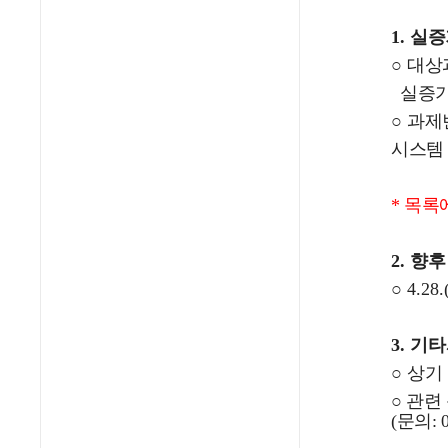
1.
실증
○
대상
실증기
○
과제
시스템 
* 목록
2.
향후
○ 4.28
3. 기
○
상기
○ 관
(문의: 0