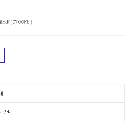
 [ 37.00Kb ]
내
과 안내