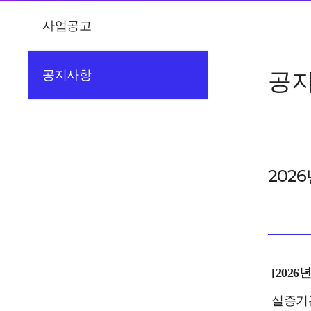
사업공고
공
공지사항
202
[
202
실증기관