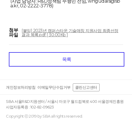
(사업 담당자: R&D정책팀 주형민 선임, wngudals@sb
a.kr, 02-2222-3778)
첨부
[붙임] 2023년 캠퍼스타운 기술매칭 지원사업 최종선정
파일
결과 목록.pdf [ 30.00Kb ]
목록
개인정보처리방침
이메일무단수집거부
클린신고센터
SBA 서울R&D지원센터 / 서울시 마포구 월드컵북로 400 서울경제진흥원
사업자등록증 : 102-82-09623
Copyright ⓒ 2019 by SBA all rights reserved.