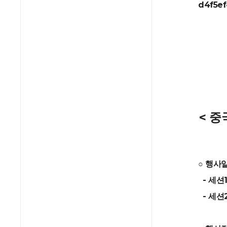
d4f5ef
< 중
○ 행사일시
- 세션1
- 세션2