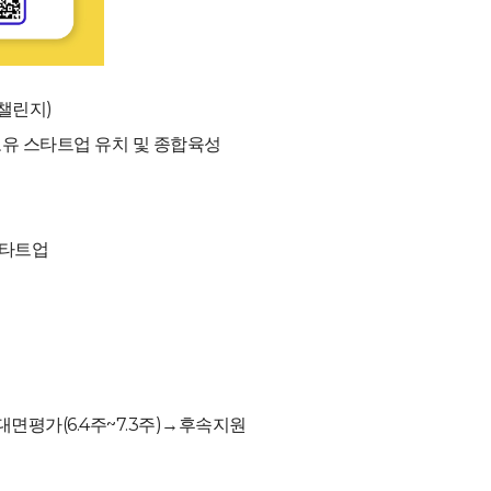
 챌린지)
유 스타트업 유치 및 종합육성
스타트업
차 대면평가(6.4주~7.3주)→후속지원