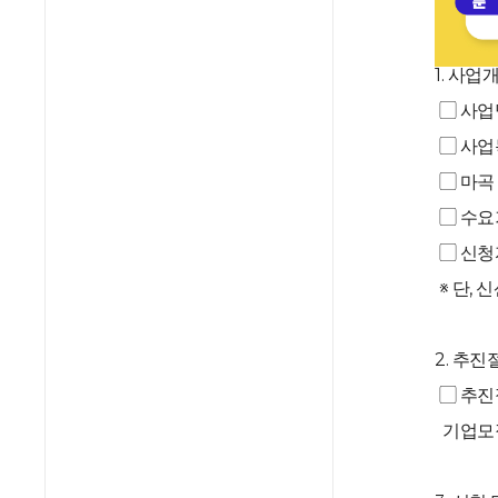
1. 사업
▢ 사업명
▢ 사업
▢ 마곡
­▢ 수요
▢ 신청
※ 단, 
2. 추
▢ 추진
기업모집(