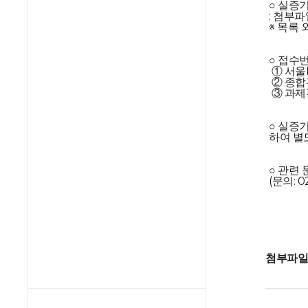
○ 실증
: 첨부
※ 목록 
○ 접수
① 서울
② 종합
③ 과제
○ 실증
하여 별
○ 관련
(문의: 0
첨부파