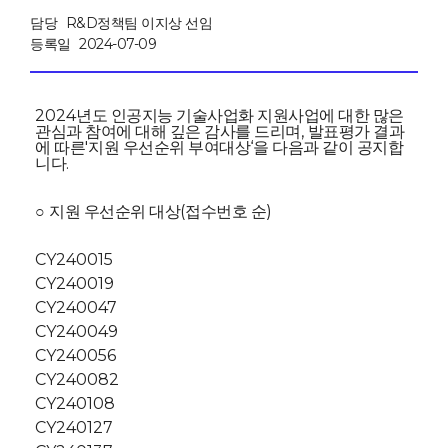
담당
R&D정책팀 이지상 선임
등록일
2024-07-09
2024
년도 인공지능 기술사업화 지원사업에 대한 많은
,
관심과 참여에 대해 깊은 감사를 드리며
발표평가 결과
'
‘
에 따른
지원 우선순위 부여대상
을 다음과 같이 공지합
.
니다
(
)
○
지원 우선순위 대상
접수번호 순
CY240015
CY240019
CY240047
CY240049
CY240056
CY240082
CY240108
CY240127