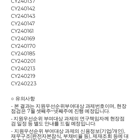
CY240137
CY240142
CY240143
CY240147
CY240161
CY240169
CY240170
CY240185
CY240201
CY240213
CY240219
CY240223
○
유의사항
-
, 현장
본 결과는 지원우선순위부여대상 과제번호이며
점검은
7
~
.
월 셋째주
넷째주에 진행 예정입니다
- 지원우선순위 부여대상 과제의 연구책임자께 현장점
.
검 일정 등 별도 안내를 드릴 예정입니다
-
(
/
),
지원우선순위 부여대상 과제의 신용정보
기업
개인
(
,
),
재무구조
완전자본잠식
부채비율 등
제재조회 등에 대