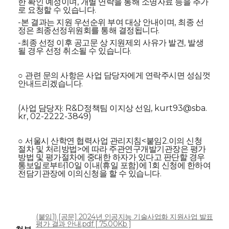
,
한 확인 예정이며
개별 연락을 통해 소명자료 등을 추가
.
로 요청할 수 있습니다
-
,
본 결과는 지원 우선순위 부여 대상 안내이며
최종 선
.
정은 최종선정위원회를 통해 결정됩니다
-
,
최종 선정 이후 공고문 상 지원제외 사유가 발견
발생
.
될 경우 선정 취소될 수 있습니다
○
관련 문의 사항은 사업 담당자에게 연락주시면 성심껏
.
안내드리겠습니다
(
: R&D
, kurt93@sba.
사업 담당자
정책팀 이지상 선임
kr, 02-2222-3849)
<
2.
○
서울시 산학연 협력사업 관리지침
붙임
이의 신청
>
절차 및 처리방법
에 따라 주관연구개발기관장은 평가
방법 및 평가절차에 중대한 하자가 있다고 판단할 경우
10
(
)
1
통보일로부터
일 이내
휴일 포함
에
회 신청에 한하여
.
전담기관장에 이의신청을 할 수 있습니다
(붙임1) [공문] 2024년 인공지능 기술사업화 지원사업 발표
평가 결과 안내.pdf [ 75.00Kb ]