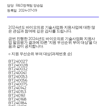
담당
R&D정책팀 양승일
등록일
2024-07-09
2024년도 바이오의료 기술사업화 지원사업에 대한 많
은 관심과 참여에 깊은 감사를 드립니다.
금번 진행한 2024년도 바이오의료 기술사업화 지원사
업 발표평가 결과에 따른 '지원 우선순위 부여 대상'을 다
음과 같이 공지합니다.
○ 지원 우선순위 부여 대상(과제번호 순)
BT240027
BT240028
BT240032
BT240041
BT240053
BT240056
BT240075
BT240142
BT240153
BT240161
BT240168
BT240184