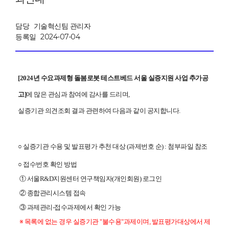
담당
기술혁신팀 관리자
등록일
2024-07-04
[
2024년 수요과제형 돌봄로봇 테스트베드 서울
실증지원 사업 추가공
고
]
에 많은 관심과 참여에 감사를 드리며,
실증기관 의견조회 결과 관련하여 다음과 같이 공지합니다.
○ 실증기관 수용 및 발표평가 추천 대상 (과제번호 순)
: 첨부파일 참조
○ 접수번호 확인 방법
① 서울R&D지원센터 연구책임자(개인회원) 로그인
② 종합관리시스템 접속
③ 과제관리-접수과제에서 확인 가능
※
목록에 없는 경우 실증기관 "불수용"과제이며, 발표평가대상에서 제