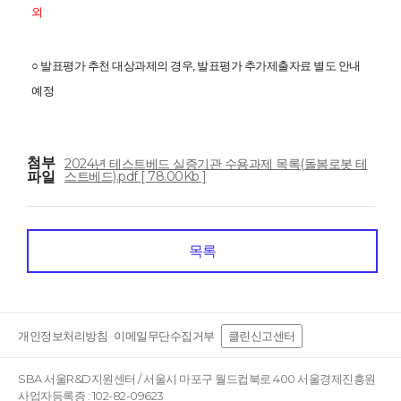
외
○ 발표평가 추천 대상과제의 경우, 발표평가 추가제출자료 별도 안내
예정
첨부
2024년 테스트베드 실증기관 수용과제 목록(돌봄로봇 테
파일
스트베드).pdf [ 78.00Kb ]
목록
개인정보처리방침
이메일무단수집거부
클린신고센터
SBA 서울R&D지원센터 / 서울시 마포구 월드컵북로 400 서울경제진흥원
사업자등록증 : 102-82-09623