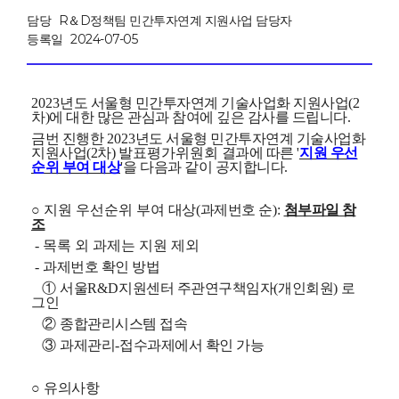
담당
R＆D정책팀 민간투자연계 지원사업 담당자
등록일
2024-07-05
2023
년도 서울형 민간투자연계
기술사업화 지원사업(2
차)
에 대한 많은 관심과 참여에
깊은 감사를 드립니다
.
금번 진행한
2023
년도 서울형 민간투자연계
기술사업화
지원사업(2차)
발표평가위원회
결과에 따른
'
지원 우선
순위 부여 대상
'
을 다음과 같이 공지합니다
.
○ 지원 우선순위 부여
대상
(
과제번호 순
):
첨부파일 참
조
- 목록 외 과제는 지원 제외
-
과제번호 확인 방법
①
서울
R&D
지원센터 주관연구책임자
(
개인회원
)
로
그인
②
종합관리시스템 접속
③
과제관리
-
접수과제에서 확인 가능
○
유의사항