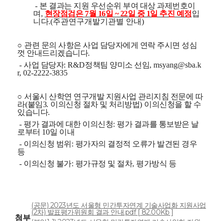
-
본 결과는 지원 우선순위 부여 대상 과제번호이
며
,
현장점검은
7
월 16일 ~ 22일 중 1일 추진 예정
입
니다
.(주관연구개발기관별 안내)
○
관련 문의 사항은 사업 담당자에게 연락 주시면 성심
껏 안내드리겠습니다
.
-
사업 담당자
: R&D
정책팀 양미소 선임
, msyang@sba.k
r, 02-2222-3835
○
서울시 산학연 연구개발 지원사업 관리지침 전문에 따
라
(
붙임3
.
이의신청 절차 및 처리방법
)
이의신청을 할 수
있습니다
.
-
평가 결과에 대한 이의신청
:
평가 결과를 통보받은 날
로부터
10
일 이내
-
이의신청 범위
:
평가자의 결정적 오류가 발견된 경우
등
-
이의신청 불가
:
평가규정 및 절차
,
평가방식 등
(공문) 2023년도 서울형 민간투자연계 기술사업화 지원사업
(2차) 발표평가위원회 결과 안내.pdf [ 82.00Kb ]
첨부