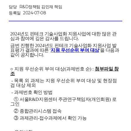
담당
R&D정책팀 김민재 책임
등록일
2024-07-08
2024
년도 핀테크
기술사업화 지원사업
에 대한 많은 관
심과 참여에
깊은 감사를 드립니다
.
금번 진행한
2024
년도 핀테크
기술사업화 지원사업
발
표
평가 결과에 따른
'
지원 우선순위 부여 대상
'
을 다음과
같이 공지합니다
.
○ 지원 우선순위 부여 대상
(
과제번호 순
) :
첨부파일 참
조
- 목록 외 과제는 지원 우선순위 부여 대상 및 현장점
검 대상 제외
-
과제번호 확인 방법
①
서울
R&D
지원센터 주관연구책임자
(
개인회원
)
로
그인
②
종합관리시스템 접속
③
과제관리
-
접수과제에서 확인 가능