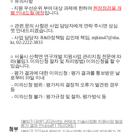
○
유의사항
-
지원 우선순위 부여 대상 과제에 한하여
현장점검을 개
별 안내드릴 예정
입니다
.
○
관련 문의 사항은 사업 담당자에게 연락 주시면 성심
껏 안내드리겠습니다
.
-
사업 담당자
: R&D
정책팀 김민재 책임
, mjkim47@sba.
kr, 02-2222-3833
○
서울시 산학연 연구개발 지원사업 관리지침 전문에 따
라
(
붙임3
.
이의신청 절차 및 처리방법
)
이의신청을 할 수
있습니다
.
-
평가 결과에 대한 이의신청
:
평가 결과를 통보받은 날
로부터
10
일 이내
-
이의신청 범위
:
평가자의 결정적 오류가 발견된 경우
등
-
이의신청 불가
:
평가규정 및 절차
,
평가방식 등
(붙임1) [공문] 2024년도 핀테크 기술사업화 지원사업 발표
평가 결과 안내.pdf [ 76.00Kb ]
첨부
(붙임2) 2024년 핀테크 기술사업화 지원사업 발표평가 결