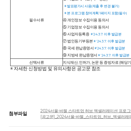
※ 발표평가시 사용(제출 후 변경 불가)
※ 본 프로그램 참여계획 1페이지 포함(필수)
필수서류
④ 개인정보 수집이용 동의서
⑤ 기업정보 수집이용 동의서
⑥ 사업자등록증
※’24.3.7. 이후 발급분
⑦ 법인등기부등본
※ ’24.3.7. 이후 발급분
⑧ 국세 완납증명서
※’24.3.7. 이후 발급분
⑨ 지방세 완납증명서
※ ’24.3.7. 이후 발급분
선택서류
지식재산, 인허가, 논문 등 증빙자료 (해당
※ 자세한 신청방법 및 유의사항은 공고문 참조
2024서울-바젤 스타트업 허브 엑셀러레이션 프로그램_웹포
첨부파일
[공고문]_2024서울-바젤_스타트업_허브_엑셀러레이션_프