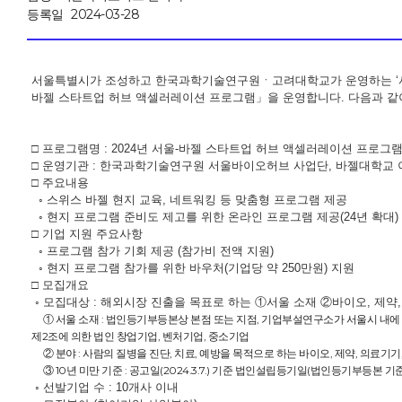
등록일
2024-03-28
서울특별시가 조성하고 한국과학기술연구원ㆍ고려대학교가 운영하는 ‘서울바
바젤 스타트업 허브 액셀러레이션 프로그램」을 운영합니다. 다음과 같
□ 프로그램명 : 2024년 서울-바젤 스타트업 허브 액셀러레이션 프로그
□ 운영기관 : 한국과학기술연구원 서울바이오허브 사업단, 바젤대학교
□ 주요내용
◦ 스위스 바젤 현지 교육, 네트워킹 등 맞춤형 프로그램 제공
◦ 현지 프로그램 준비도 제고를 위한 온라인 프로그램 제공(24년 확대)
□ 기업 지원 주요사항
◦ 프로그램 참가 기회 제공 (참가비 전액 지원)
◦ 현지 프로그램 참가를 위한 바우처(기업당 약 250만원) 지원
□ 모집개요
◦ 모집대상 : 해외시장 진출을 목표로 하는 ①서울 소재 ②바이오, 제약
① 서울 소재 : 법인등기부등본상 본점 또는 지점, 기업부설연구소가 서울시 내
제2조에 의한 법인 창업기업, 벤처기업, 중소기업
② 분야 : 사람의 질병을 진단, 치료, 예방을 목적으로 하는 바이오, 제약, 의료기
③ 10년 미만 기준 : 공고일(2024.3.7.) 기준 법인설립등기일(법인등기부등본 기준
◦ 선발기업 수 : 10개사 이내