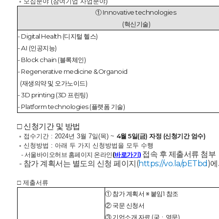
◦ 모집분야 (참여기업 사업분야)
① Innovative technologies
(혁신기술)
- Digital Health (디지털 헬스)
- AI (인공지능)
- Block chain (블록체인)
- Regenerative medicine &Organoid
(재생의약 및 오가노이드)
- 3D printing (3D 프린팅)
- Platform technologies (플랫폼 기술)
□ 신청기간 및 방법
4월 5일(금) 자정 (신청기간 엄수)
◦ 접수기간 : 2024년 3월 7일(목) ~
◦ 신청방법 : 아래 두 가지 신청방법을 모두 수행
접속 후 제출서류 첨부
- 서울바이오허브 홈페이지 온라인
(
바로가기)
- 참가 계획서는 별도의 신청 페이지(
https://vo.la/pETbd
)에
□ 제출서류
① 참가 계획서 ※ 붙임1 참조
② 국문 신청서
③ 기업소개 자료 (국ㆍ영문)