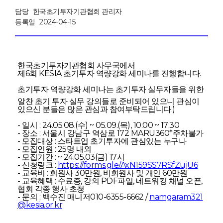
담당
한국초기투자기관협회 관리자
등록일
2024-04-15
한국초기투자기관협회 사무국에서
제6회 KESIA 초기투자 역량강화 세미나를 진행합니다.
초기투자 역량강화 세미나는 초기투자 실무자들을 위한
알찬 초기 투자 실무 강의들로 준비되어 있으니 관심이
있으신 분들은 많은 관심과 참여부탁드립니다:)
- 일시 : 24.05.08.(수) ~ 05.09.(목), 10:00 ~ 17:30
- 장소 : 서울시 강남구 역삼로 172 MARU360
*주차불가
- 모집대상 : 스타트업 초기투자에 관심있는 누구나
- 모집인원 : 25명 내외
- 모집기간 : ~ 24.05.03(금) 17시
- 신청링크 :
https://forms.gle/AxN159SS7RSfZujU6
- 교육비 : 회원사 30만원, 비회원사 및 개인 60만원
- 교육혜택 : 수료증, 강의 PDF파일, 네트워킹 채널 오픈,
협회 각종 행사 초청
- 문의 : 백수진 매니저
010-6355-6662 /
namgaram321
@kesia.or.kr