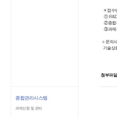
※ 접수
① R&
②종합
③과제관
○ 문의
기술상용
첨부파
종합관리시스템
과제신청 및 관리