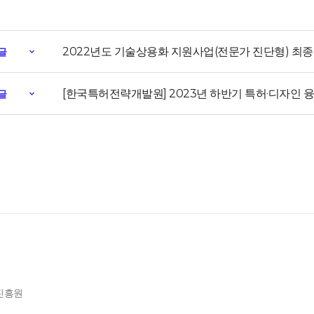
2022년도 기술상용화 지원사업(전문가 진단형) 최종
글
[한국특허전략개발원] 2023년 하반기 특허‧디자인 융
글
제진흥원