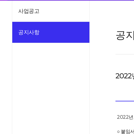
사업공고
공
공지사항
202
2022
○ 붙임