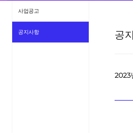
사업공고
공
공지사항
202