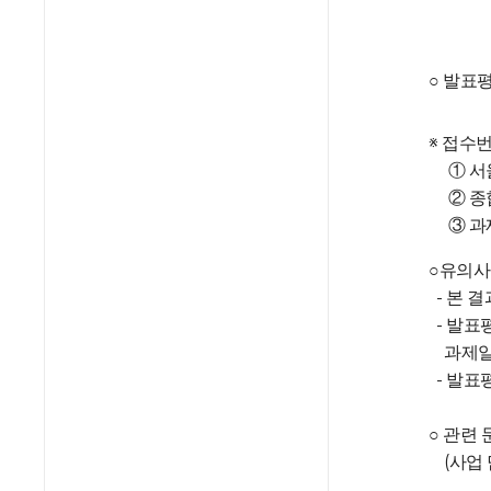
○ 발표평
※ 접수
① 서울
② 종
③ 과제
○유의
- 본 
- 발표
과제일
- 발표
○ 관련
(사업 담