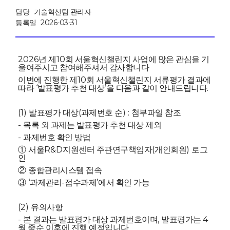
담당
기술혁신팀 관리자
등록일
2026-03-31
2026
10
년 제
회 서울혁신챌린지 사업에 많은 관심을 기
울여주시고 참여해주셔서 감사합니다
10
이번에 진행한 제
회 서울혁신챌린지 서류평가 결과에
‘
’
.
따라
발표평가 추천 대상
을 다음과 같이 안내드립니다
(1)
(
) :
발표평가 대상
과제번호 순
첨부파일 참조
-
목록 외 과제는 발표평가 추천 대상 제외
-
과제번호 확인 방법
R&D
(
)
①
서울
지원센터 주관연구책임자
개인회원
로그
인
②
종합관리시스템 접속
‘
-
’
③
과제관리
접수과제
에서 확인 가능
(2)
유의사항
-
,
4
본 결과는 발표평가 대상 과제번호이며
발표평가는
월 중순 이후에 진행 예정입니다