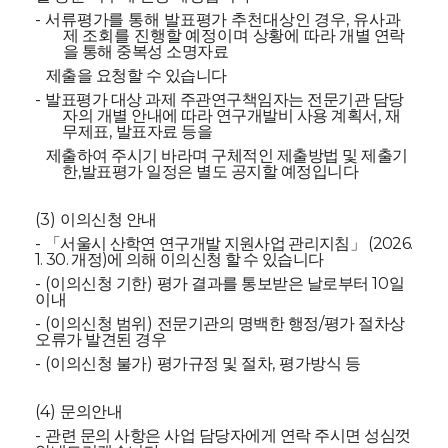
-
,
서류평가를 통해 발표평가 추천대상인 경우
유사과
제 조회를 진행할 예정이며 상황에 따라
개별 연락
을 통해 중복성 소명자료
제출을 요청할 수 있습니다
-
발표평가 대상 과제 주관연구책임자는 전문기관 담당
,
자의 개별 안내에 따라 연구개발비 사용 계획서
재
,
무제표
발표자료 등을
제출하여 주시기 바라며 구체적인 제출방법 및 제출기
,
한
발표평가 일정은 별도 공지할 예정입니다
(3)
이의신청 안내
-
(2026.
「
서울시 산학연 연구개발 지원사업 관리지침
」
1. 30.
)
개정
에 의해 이의신청 할 수 있습니다
- (
)
10
이의신청 기한
평가 결과를 통보받은 날로부터
일
이내
- (
)
/
이의신청 범위
전문기관의 명백한 행정
평가 절차상
오류가 발견된 경우
- (
)
,
이의신청 불가
평가규정 및 절차
평가방식 등
(4)
문의안내
-
관련 문의 사항은 사업 담당자에게 연락 주시면 성심껏