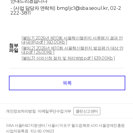
안내드리겠습니다
- (
) bmgljc1@sba.seoul.kr, 02-2
사업 담당자 연락처
222-3811
[붙임.1] 2026년 제10회 서울혁신챌린지 서류평가 결과 안
내(공문).pdf [ 160.00Kb ]
첨부
[붙임.2] 2026년 제10회 서울혁신챌린지 발표평가 대상 안
파일
내.pdf [ 26.00Kb ]
[붙임.3] 이의신청 절차 및 처리방법.pdf [ 639.00Kb ]
목록
개인정보처리방침
이메일무단수집거부
클린신고센터
SBA 서울R&D지원센터 / 서울시 마포구 월드컵북로 400 서울경제진흥원
사업자등록증 : 102-82-09623