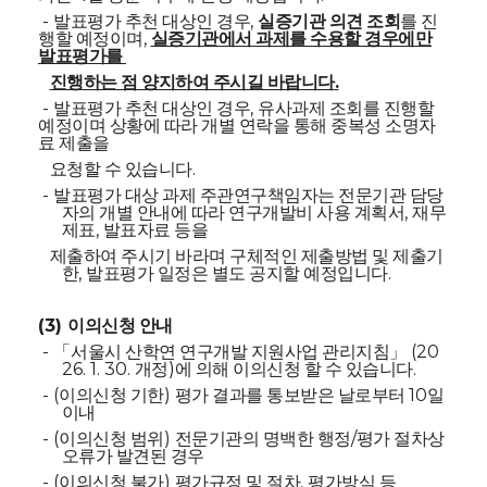
-
,
발표평가 추천 대상인 경우
실증기관 의견 조회
를 진
,
행할 예정이며
실증기관에서 과제를 수용할 경우에만
발표평가를
.
진행하는 점 양지하여 주시길 바랍니다
-
,
발표평가 추천 대상인 경우
유사과제 조회를 진행할
예정이며 상황에 따라 개별 연락을 통해 중복성 소명자
료 제출을
.
요청할 수 있습니다
-
발표평가 대상 과제 주관연구책임자는 전문기관 담당
,
자의 개별 안내에 따라 연구개발비 사용 계획서
재무
,
제표
발표자료 등을
제출하여 주시기 바라며 구체적인 제출방법 및 제출기
,
.
한
발표평가 일정은 별도 공지할 예정입니다
(3)
이의신청 안내
-
(20
「
서울시 산학연 연구개발 지원사업 관리지침
」
26. 1. 30.
)
.
개정
에 의해 이의신청 할 수 있습니다
- (
)
10
이의신청 기한
평가 결과를 통보받은 날로부터
일
이내
- (
)
/
이의신청 범위
전문기관의 명백한 행정
평가 절차상
오류가 발견된 경우
- (
)
,
이의신청 불가
평가규정 및 절차
평가방식 등