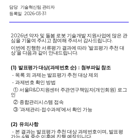
담당
기술혁신팀 관리자
등록일
2026-03-31
2026
년 약자 및 돌봄 로봇 기술개발 지원사업에 많은 관
.
심을 기울여 주시고 참여해 주셔서 감사드립니다
‘
이번에 진행한 서류평가 결과에 따라
발표평가 추천 대
’
.
상
을 다음과 같이 안내드립니다
(1)
(
) :
발표평가 대상
과제번호 순
첨부파일 참조
-
목록 외 과제는 발표평가 추천 대상 제외
-
과제번호 확인 방법
R&D
(
)
①
서울
지원센터 주관연구책임자
개인회원
로그
인
②
종합관리시스템 접속
‘
-
’
③
과제관리
접수과제
에서 확인 가능
(2)
유의사항
-
,
본 결과는 발표평가 추천 대상 과제번호이며
발표평
4
.
가는
월 중순 이후에 진행 예정입니다