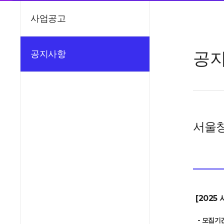
사업공고
공
공지사항
서울창
[202
- 모집기간