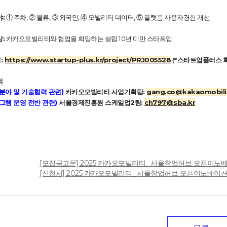
:
① 주차, ② 물류, ③ 외국인, ④ 모빌리티 데이터, ⑤ 플랫폼 사용자경험 개선
:
카카오모빌리티와 협업을 희망하는 설립 10년 미만 스타트업
https://www.startup-plus.kr/project/PRJ005528
:
(*스타트업플러스 회
의
분야 및 기술협력 관련)
카카오모빌리티 사업기획팀:
gang.co@kakaomobili
그램 운영 전반 관련)
서울경제진흥원 스케일업2팀:
ch797@sba.kr
[모집공고문] 2025 카카오모빌리티_ 서울창업허브 오픈이노베이션.p
일
[신청서] 2025 카카오모빌리티_ 서울창업허브 오픈이노베이션_기업명