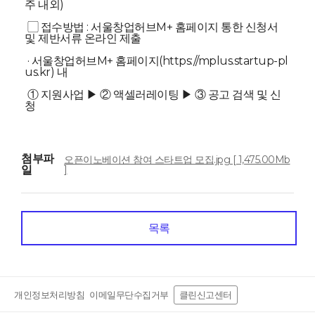
주 내외)
▢ 접수방법 : 서울창업허브M+ 홈페이지 통한 신청서
및 제반서류 온라인 제출
· 서울창업허브M+ 홈페이지(https://mplus.startup-pl
us.kr) 내
① 지원사업 ▶ ② 액셀러레이팅 ▶ ③ 공고 검색 및 신
청
첨부파
오픈이노베이션 참여 스타트업 모집.jpg [ 1,475.00Mb
일
]
목록
개인정보처리방침
이메일무단수집거부
클린신고센터