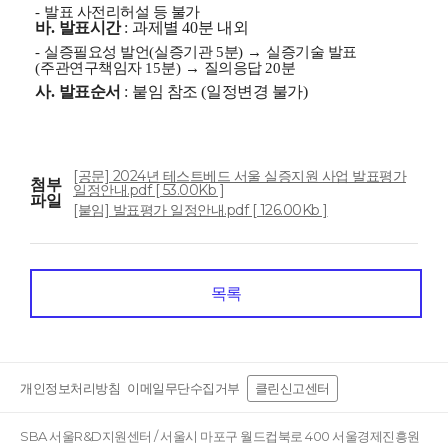
-
발표 사전리허설 등 불가
바
.
발표시간
:
과제별
40
분 내외
-
실증필요성 발언
(
실증기관
5
분
)
→
실증기술 발표
(
주관연구책임자
15
분
)
→
질의응답
20
분
사
.
발표순서
:
붙임 참조
(
일정변경 불가
)
[공문] 2024년 테스트베드 서울 실증지원 사업 발표평가
첨부
일정안내.pdf [ 53.00Kb ]
파일
[붙임] 발표평가 일정안내.pdf [ 126.00Kb ]
목록
개인정보처리방침
이메일무단수집거부
클린신고센터
SBA 서울R&D지원센터 / 서울시 마포구 월드컵북로 400 서울경제진흥원