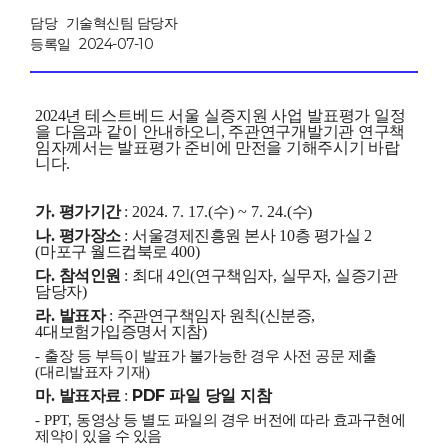
담당
기술혁신팀 담당자
등록일
2024-07-10
2024
년 테스트베드 서울 실증지원 사업 발표평가 일정
을 다음과 같이 안내
하오니
,
주관연구개발기관 연구책
임자께서는 발표평가 준비에 만전을 기해주시기
바랍
니다
.
가
.
평가기간
: 2024. 7. 17.(
수
) ~ 7. 24.(
수
)
나
.
평가장소
:
서울경제진흥원 본사
10
층 평가실
2
(
마포구 월드컵북로
400)
다
.
참석인원
:
최대
4
인
(
연구책임자
,
실무자
,
실증기관
담당자
)
라
.
발표자
:
주관연구책임자 원칙
(
신분증
,
4
대보험가입증명서 지참
)
-
출장 등 부득이 발표가 불가능한 경우 사전 공문 제출
(
대리발표자 기재
)
PDF
파일 당일 지참
마
.
발표자료
:
- PPT,
동영상 등 별도 파일의 경우 버전에 따라 효과구현에
제약이 있을 수 있음