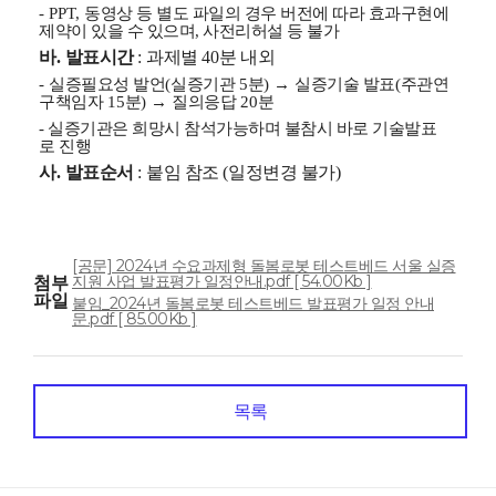
- PPT,
동영상 등 별도 파일의 경우 버전에 따라 효과구현에
제약이 있을 수 있으며, 사
전리허설 등 불가
바
.
발표시간
:
과제별
40
분 내외
-
실증필요성 발언
(
실증기관
5
분
)
→
실증기술 발표
(
주관연
구책임자
15
분
)
→
질의응답
20
분
- 실증기관은 희망시 참석가능하며 불참시 바로 기술발표
로 진행
사
.
발표순서
:
붙임 참조
(
일정변경 불가
)
[공문] 2024년 수요과제형 돌봄로봇 테스트베드 서울 실증
지원 사업 발표평가 일정안내.pdf [ 54.00Kb ]
첨부
파일
붙임_2024년 돌봄로봇 테스트베드 발표평가 일정 안내
문.pdf [ 85.00Kb ]
목록