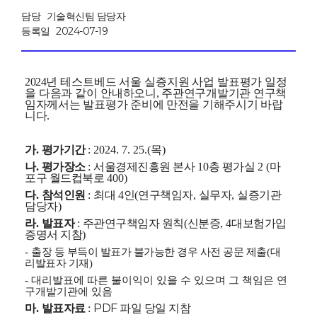
담당
기술혁신팀 담당자
등록일
2024-07-19
2024
년 테스트베드 서울 실증지원 사업 발표평가 일정
을 다음과 같이 안내
하오니
,
주관연구개발기관 연구책
임자께서는 발표평가 준비에 만전을 기해주시기
바랍
니다
.
가
.
평가기간
: 2024. 7. 25.(목)
나
.
평가장소
:
서울경제진흥원 본사
10
층 평가실
2 (
마
포구 월드컵북로
400)
다
.
참석인원
:
최대
4
인
(
연구책임자
,
실무자
,
실증기관
담당자
)
라
.
발표자
:
주관연구책임자 원칙
(
신분증
, 4
대보험가입
증명서 지참
)
-
출장 등 부득이 발표가 불가능한 경우 사전 공문 제출
(
대
리발표자 기재
)
- 대리발표에 따른 불이익이 있을 수 있으며 그 책임은 연
구개발기관에 있음
PDF
파일 당일 지참
마
.
발표자료
: