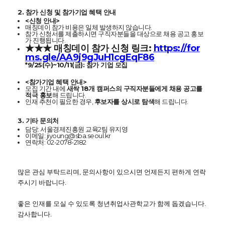
2. 참가 신청 및 참가기업 혜택 안내
<신청 안내>
매칭데이 참가 비용은 일체 발생하지 않습니다.
참가 신청서를 제출하시면 구직자분들을 대상으로 채용 공고 홍보
가 진행됩니다.
★★★ 매칭데이 참가 신청 링크:
https://for
ms.gle/AA9j9gJuH1cgEqF86
*9/25(수)~10/11(금): 참가 기업 모집
<참가기업 혜택 안내>
모집 기간 내에
새싹 18개 캠퍼스의 구직자분들에게 채용 공고를
적극 홍보
해 드립니다.
인재 추천이 필요한 경우,
후보자를 상시로 탐색
해 드립니다.
3. 기타 문의처
담당: 서울경제진흥원 교육2팀 유지영
이메일: jiyoung@sba.seoul.kr
연락처: 02-2078-2182
많은 관심 부탁드리며, 문의사항이 있으시면 언제든지 편하게 연락
주시기 바랍니다.
좋은 인재를 모실 수 있도록 청년취업사관학교가 함께 돕겠습니다.
감사합니다.