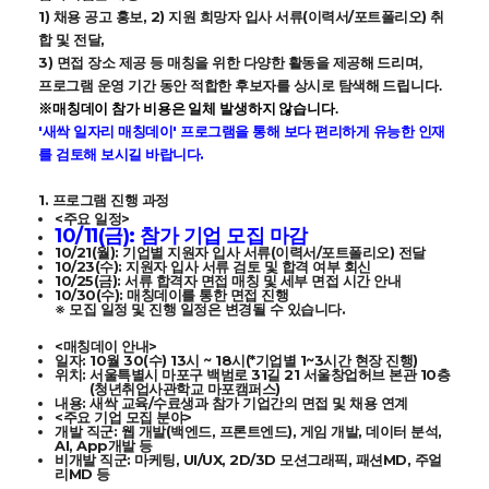
1) 채용 공고 홍보, 2) 지원 희망자 입사 서류(이력서/포트폴리오) 취
합 및 전달,
3) 면접 장소 제공 등 매칭을 위한 다양한 활동을 제공
해 드리며,
프로그램 운영 기간 동안 적합한 후보자를 상시로 탐색
해 드립니다.
※매칭데이 참가 비용은 일체 발생하지 않습니다.
'새싹 일자리 매칭데이' 프로그램을 통해 보다 편리하게 유능한 인재
를 검토해 보시길 바랍니다.
1. 프로그램 진행 과정
<주요 일정>
10/11(금): 참가 기업 모집 마감
10/21(월): 기업별 지원자 입사 서류(이력서/포트폴리오) 전달
10/23(수): 지원자 입사 서류 검토 및 합격 여부 회신
10/25(금): 서류 합격자 면접 매칭 및 세부 면접 시간 안내
10/30(수): 매칭데이를 통한 면접 진행
※ 모집 일정 및 진행 일정은 변경될 수 있습니다.
<매칭데이 안내>
일자: 10월 30(수) 13시 ~ 18시(*기업별 1~3시간 현장 진행)
위치: 서울특별시 마포구 백범로 31길 21 서울창업허브 본관 10층
(청년취업사관학교 마포캠퍼스)
내용: 새싹 교육/수료생과 참가 기업간의 면접 및 채용 연계
<주요 기업 모집 분야>
개발 직군: 웹 개발(백엔드, 프론트엔드), 게임 개발, 데이터 분석,
AI, App개발 등
비개발 직군: 마케팅, UI/UX, 2D/3D 모션그래픽, 패션MD, 주얼
리MD 등