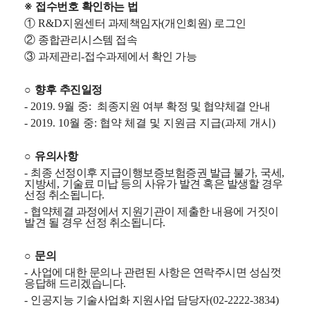
※
접수번호 확인하는 법
①
지원센터 과제책임자
개인회원
로그인
R&D
(
)
②
종합관리시스템 접속
③
과제관리
접수과제에서 확인 가능
-
○
향후 추진일정
최종지원 여부 확정 및 협약체결 안내
- 2019. 9월 중:
- 2019. 10월 중: 협약 체결 및 지원금 지급(과제 개시)
○
유의사항
최종 선정이후 지급이행보증보험증권 발급 불가
국세
-
,
,
지방세
기술료 미납 등의 사유가 발견 혹은 발생할 경우
,
선정 취소됩니다
.
협약체결 과정에서 지원기관이 제출한 내용에 거짓이
-
발견 될 경우 선정 취소됩니다
.
○
문의
사업에 대한 문의나 관련된 사항은 연락주시면 성심껏
-
응답해 드리겠습니다
.
인공지능
기술사업화 지원사업 담당자
-
(02-2222-3834)