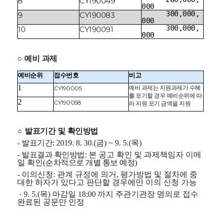
8
CY190049
000
300,000,
9
CY190083
000
300,000,
10
CY190091
000
○ 예비 과제
예비순위
접수번호
비고
1
예비 과제는 지원과제가 수혜
CY190005
를 포기할 경우 예비순위에 따
2
CY190058
라 지원 포기 금액을 지원
○
발표기간 및 확인방법
발표기간
-
: 2019. 8. 30.(금
) ~ 9. 5.(목
)
발표결과 확인방법
-
: 본 공고 확인 및 과제책임자 이메
순차적으로 개별 통보 예정
일 확인
(
)
- 이의신청: 관계 규정에 의거, 평가방법 및 절차에 중
대한 하자가 있다고 판단할 경우에만 이의 신청 가능
· 9. 5.(목) 마감일 18:00 까지 주관기관장 명의로 접수
완료된 공문만 인정