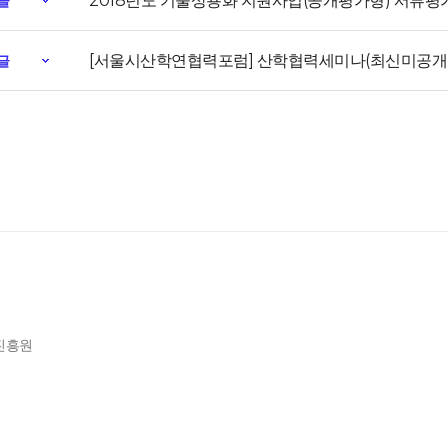
2018년도 기술상용화 지원사업(공개평가형) 서류평
글
[서울시산학연협력포럼] 산학협력세미나(최신미공개
글
제진흥원