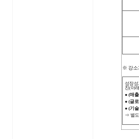
※ 강소
성장성
진(아래
●
(매출
●
(글로
●
(기술
⇒ 별도