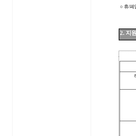
○
휴/폐
2. 지