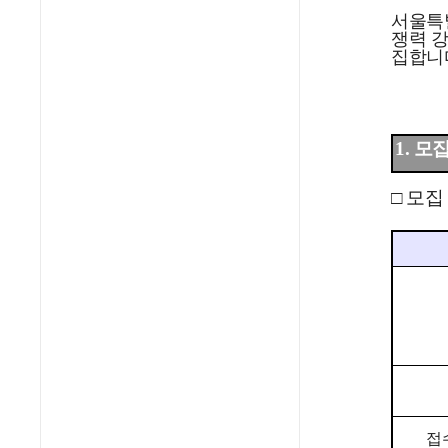
서울특
쟁력 
집합니
1. 
□
모집
접