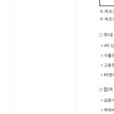
※ 제조
※ 제조
□
우대
○
4차 
○
수출전
○
고용창
○
BS분
□
참여
○
금융기
○
부채비율