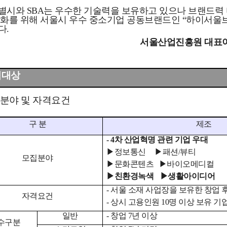
별시와 SBA는 우수한 기술력을 보유하고 있으나 브랜드력 
강화를 위해 서울시 우수
중소기업 공동브랜드인 “하이서울브
다.
서울산업진흥원 대
표
모집대상
 분야 및 자격요건
구 분
제조
- 4차 산업혁명 관련 기업 우대
▶정보통신
▶
패션/뷰티
모집분야
▶
문화콘텐츠
▶
바이오메디컬
▶친환경녹색
▶생활아이디어
- 서울 소재 사업장을 보유한 창업 후
자격요건
- 상시 고용인원 10명 이상 보유 기
일반
- 창업 7년 이상
수구분