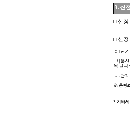
3. 
□
신청 기
□
신청 
○
1단계
-
서울산
목 클릭
○
2단계
※ 용량
* 기타