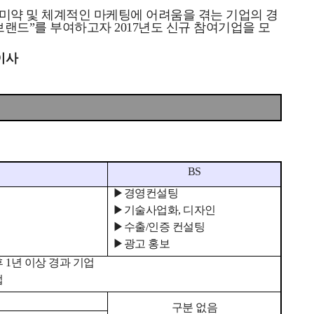
미약 및
체계적인 마케팅에 어려움을 겪는 기업의 경
랜드”를 부여하고자 2017년도
신규 참여기업을 모
이사
BS
▶
경영컨설팅
▶
기술사업화, 디자인
▶
수출/인증 컨설팅
▶
광고 홍보
 1년 이상 경과 기업
업
구분 없음