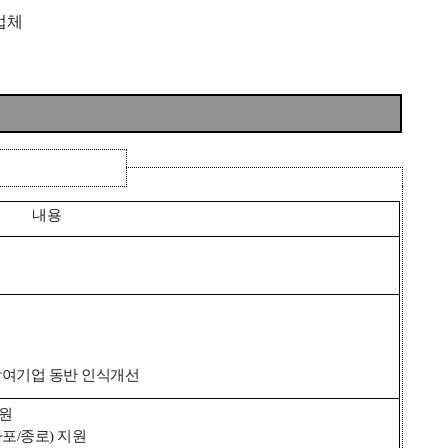
업체
내용
참여기업 동반 인식개선
지원
마포/종로) 지원