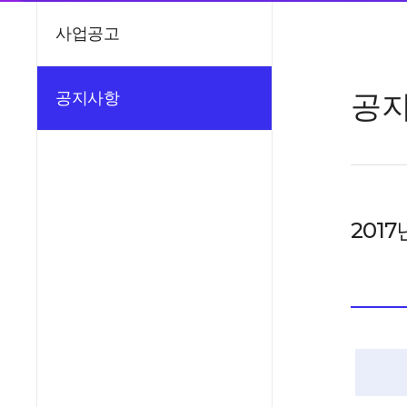
사업공고
공
공지사항
201