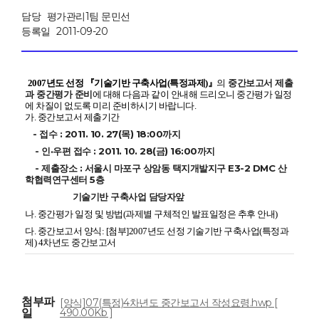
담당
평가관리1팀 문민선
등록일
2011-09-20
중간
보고서 제출
2007년도 선정 『기술기반 구축사업(특정과제)』
의
과 중간평가 준비
에 대해 다음과 같이 안내해 드리오니 중간평가 일정
에 차질이 없도록 미리 준비하시기 바랍니다.
가. 중간보고서 제출기간
-
접수 :
2011. 10. 27(목) 18:00까지
- 인·우편 접수 :
2011. 10. 28(금) 16:00까지
-
제출장소 : 서울시 마포구 상암동 택지개발지구 E3-2 DMC 산
학협력연구센터 5층
기술기반 구축사업 담당자앞
나. 중간평가 일정 및 방법(과제별 구체적인 발표일정은 추후 안내)
다. 중간보고서 양식: [첨부]2007년도 선정 기술기반 구축사업(특정과
제) 4차년도 중간보고서
첨부파
[양식]07(특정)4차년도 중간보고서 작성요령.hwp [
일
490.00Kb ]