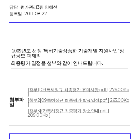
담당
평가관리3팀 양혜선
등록일
2011-08-22
2009년도 선정 '특허기술상품화 기술개발 지원사업’정
규공모 과제의
최종평가 일정을 첨부와 같이 안내드립니다.
[첨부1]09특허정규 최종평가 유의사항.pdf [ 276.00Kb
]
첨부파
[첨부2]09특허정규 최종평가 발표일정.pdf [ 265.00Kb
일
]
[첨부3]09특허정규 최종평가 장소안내.pdf [
289.00Kb ]