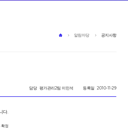
알림마당
공지사항
담당
평가관리2팀 이민석
등록일
2010-11-29
니다.
후 확정