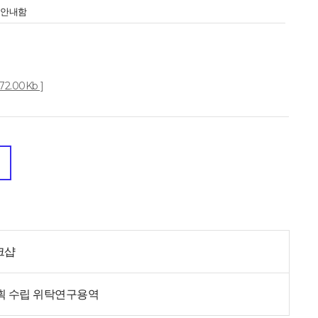
 안내함
.00Kb ]
크샵
계획 수립 위탁연구용역