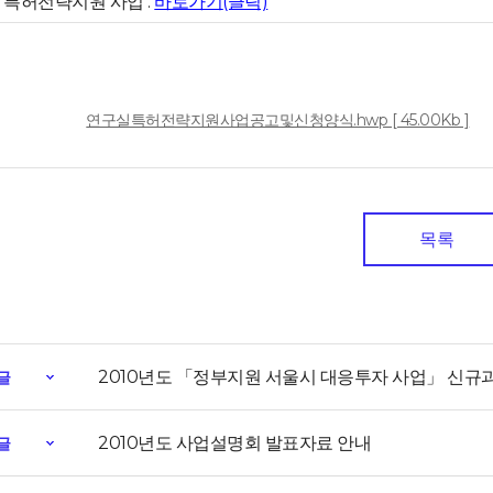
실 특허전략지원 사업 :
바로가기
(클릭)
일
연구실특허전략지원사업공고및신청양식.hwp [ 45.00Kb ]
목록
2010년도 「정부지원 서울시 대응투자 사업」 신규
글
2010년도 사업설명회 발표자료 안내
글