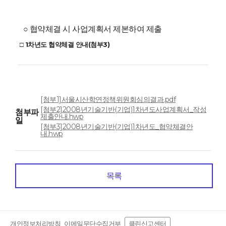
○ 협약체결 시 사업계획서 제본하여 제출
□ 1차년도 협약체결 안내(첨부3)
[첨부1]서울시산학연정책위원회심의결과.pdf
[첨부2]2008년기술기반(기업)1차년도사업계획서_작성
첨부파
제출안내.hwp
일
[첨부3]2008년기술기반(기업)1차년도_협약체결안
내.hwp
목록
개인정보처리방침
이메일무단수집거부
클린신고센터