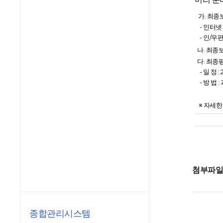
가. 최종
-
인터넷
- 인/우편 
나. 최종보
다. 최종
- 일 정 :
- 방 법
※ 자세한
첨부파
종합관리시스템