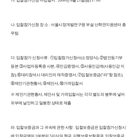
가. 입찰참가신청 마감일시 : 2009년 8월
21일(금) 17:00
나. 입찰참가신청 장 소 : 서울시정개발연구원 부설 산학연지원센터 총
무팀
다. 입찰참가 신청서류 : ①입찰참가신청서(소정양식), ②법인등기부
등본 ③사업자등록증 사본, ④인감증명서, ⑤사용인감계(사용인감 지
참), ⑥대리참석시 대리인의 재직증명서, ⑦입찰보증금(“라”항 참조),
⑧제안기관현황서, ⑨제안서, ⑩가격입찰서
※ 제안기관현황서, 제안서 및 가격입찰서는 각각 별도의 봉투에 넣어
외부에 날인하고 밀봉한 상태로 제출
라. 입찰보증금과 그 귀속에 관한 사항 : 입찰보증금은 입찰참가신청시
에 입찰금액의 100분의 5이상의 현금, 이행보증보험증권, 입찰보증금