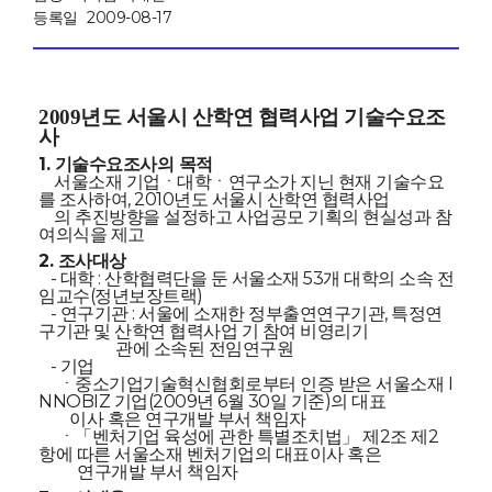
등록일
2009-08-17
2009년도 서울시 산학연 협력사업 기술수요조
사
1. 기술수요조사의 목적
서울소재 기업ㆍ대학ㆍ연구소가 지닌 현재 기술수요
를 조사하여, 2010년도 서울시 산학연 협력사업
의 추진방향을 설정하고 사업공모 기획의 현실성과 참
여의식을 제고
2. 조사대상
- 대학 : 산학협력단을 둔 서울소재 53개 대학의 소속 전
임교수(정년보장트랙)
- 연구기관 : 서울에 소재한 정부출연연구기관, 특정연
구기관 및 산학연 협력사업 기 참여 비영리기
관에 소속된 전임연구원
- 기업
ㆍ중소기업기술혁신협회로부터 인증 받은 서울소재 I
NNOBIZ 기업(2009년 6월 30일 기준)의 대표
이사 혹은 연구개발 부서 책임자
ㆍ「벤처기업 육성에 관한 특별조치법」 제2조 제2
항에 따른 서울소재 벤처기업의 대표이사 혹은
연구개발 부서 책임자