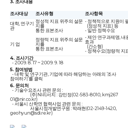
3. 조사내용
조사대상
조사유형
조사항목
정성적 지표 위주의 설문
- 정책적으로 지원이
대학, 연구기
지를
(정성적 지표) 등
관
통한 표본조사
- 일반 정책수요
- 제안 연구과제명, 내
정량적 지표 위주의 설문
효과
기 업
지를
(간소형)
통한 표본조사
- 정책수요(정량적 지표
4. 조사기간
- 2009. 8. 17 ~ 2009. 9. 18
5. 참여방법
- 대학 및 연구기관, 기업에 따라 해당하는 아래의 ‘조사
참여하기’를 클릭
6. 문의처
- 기술수요조사 관련 문의 :
(주)NI리서치 : 강민정(02-583-8010, kmj267
01@nir.co.kr)
- 서울시 산학연 협력사업 관련 문의 :
서울시정개발연구원 : 박래현(02-2149-1420,
geohyun@sdi.re.kr
)