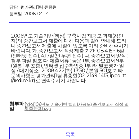
담당
평가관리1팀 류종현
등록일
2008-04-14
2006년도 기술기반(핵심) 구축사업 재공모 과제(김민
자)의 중간보고서 제출에 대해 다음과 같이 안내해 드리
니 중간보고서 제출에 차질이 없도록 미리 준비해주시기
바랍니다. 가. 중간보고서 작성·제출 기간: '08.4.15~16일
(인터넷 접수), 4.17일(인·우편 접수) 나. 중간보고서 양식 :
첨부 파일 참조 다. 제출서류 : 공문 1부, 중간보고서 9부
(원본 1부 포함), 인터넷 접수확인증 1부 라. 발표평가 일
정 / 대기장소 : 2008.4.22(화) 13:30 / 본원 501호 기타
문의사항은 평가관리1팀 류종현(02-2149-1413, ippolitt
@sdi.re.kr)로 연락주시기 바랍니다.
첨부파
[양식]06년도 기술기반 핵심(재공모) 중간보고서 작성 및
일
제출요령.hwp
목록