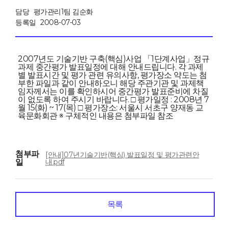
담당
평가관리1팀 김순화
등록일
2008-07-03
2007년도 기술기반 구축(핵심)사업 「1단계사업」정규
과제 중간평가 발표일정에 대해 안내드립니다. 각 과제
별 발표시간 및 평가 관련 유의사항, 평가장소 약도는 첨
부한 파일과 같이 안내하오니 해당 주관기관 및 과제책
임자께서는 이를 확인하시어 중간평가 발표준비에 차질
이 없도록 하여 주시기 바랍니다. □ 평가일정 : 2008년 7
월 15(화) ~ 17(목) □ 평가장소: 서울시 서초구 양재동 교
육문화회관 ※ 구체적인 내용은 첨부파일 참조
첨부파
[안내]07년기술기반(핵심) 발표일정 및 평가관련안
일
내.pdf
목록