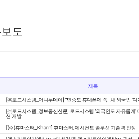
론보도
제목
[㈜로드시스템_머니투데이] "민증도 휴대폰에 쏙…내·외국인 '디지
[㈜로드시스템_정보통신신문] 로드시스템 '외국인도 자유롭게' 
션 개발
[(주)휴마스터_Kharn] 휴마스터, 데시컨트 솔루션 기술력 인정