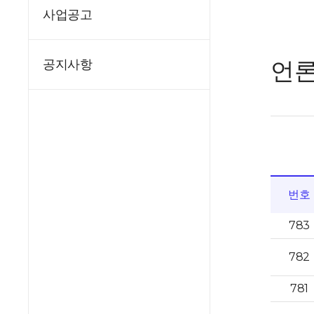
사업공고
언
공지사항
번호
783
782
781