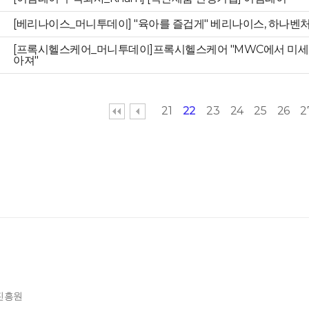
[베리나이스_머니투데이] "육아를 즐겁게" 베리나이스, 하나벤
[프록시헬스케어_머니투데이]프록시헬스케어 "MWC에서 미세
아져"
21
22
23
24
25
26
2
제진흥원