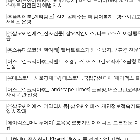
[엑스퍼트아이엔씨㈜_e대한경제] 엑스퍼트아이엔씨㈜, 건설
스마트 안전관리 해법 제시
[㈜플라이북_AI타임스] 'AI가 골라주는 책 읽어볼까'…광주시립도서
서비스 운영
[㈜삼오씨엔에스_전자신문] 삼오씨엔에스, 파르고스 AI 이상행위
공
[㈜스튜디오코인_한겨레] 앨버트로스가 왜 죽었지…? 환경 전문
[어스그린코리아㈜_리펜트 조경뉴스] 어스그린코리아 ‘조달청 혁
선정
[㈜테스토닉_서울경제TV] 테스토닉, 국립암센터에 ‘에어맥스 클
[어스그린코리아㈜_Landscape Times] 조달청, 어스그린코
사용 기관 선정
[㈜삼오씨엔에스_데일리시큐] 삼오씨엔에스, 개인정보접속기록
영 시작돼
[에이럭스_머니투데이] 교육용 로봇기업 에이럭스, 드론전문 '아
유
[어썸레이 주식회사_Kharn] [혁신제품 선정기업] 어썸레이