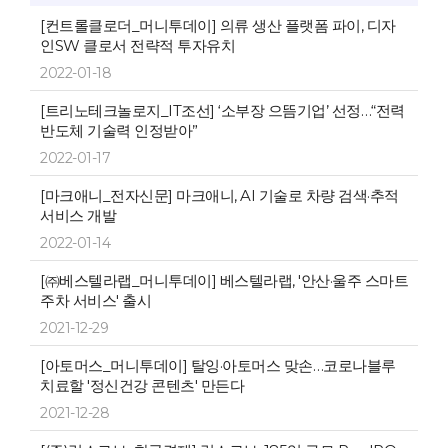
[컨트롤클로더_머니투데이] 의류 생산 플랫폼 파이, 디자
인SW 클로서 전략적 투자유치
2022-01-18
[트리노테크놀로지_IT조선] ‘소부장 으뜸기업’ 선정…“전력
반도체 기술력 인정받아”
2022-01-17
[마크애니_전자신문] 마크애니, AI 기술로 차량 검색·추적
서비스 개발
2022-01-14
[㈜베스텔라랩_머니투데이] 베스텔라랩, '안산·울주 스마트
주차 서비스' 출시
2021-12-29
[아토머스_머니투데이] 탈잉·아토머스 맞손…코로나블루
치료할 '정신건강 콘텐츠' 만든다
2021-12-28