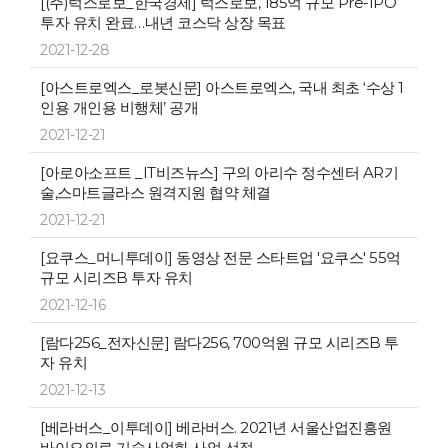
[(주)럭스로보_한국경제] 럭스로보, 185억 규모 Pre-IPO
투자 유치 완료…내년 코스닥 상장 목표
2021-12-28
[아스트로엑스_로봇신문] 아스트로엑스, 국내 최초 ‘수상 1
인용 개인용 비행체’ 공개
2021-12-21
[아로아소프트 _IT비즈뉴스] 구의 아리수 정수센터 AR기
술,스마트글라스 원격지원 협약 체결
2021-12-21
[요쿠스_머니투데이] 동영상 전문 스타트업 '요쿠스' 55억
규모 시리즈B 투자 유치
2021-12-16
[람다256_전자신문] 람다256, 700억원 규모 시리즈B 투
자 유치
2021-12-13
[베라버스_이투데이] 베라버스. 2021년 서울산업진흥원
바이오의료 기술사업화 사업 선정