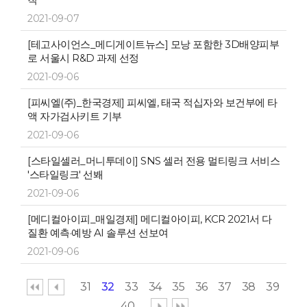
2021-09-07
[테고사이언스_메디게이트뉴스] 모낭 포함한 3D배양피부
로 서울시 R&D 과제 선정
2021-09-06
[피씨엘(주)_한국경제] 피씨엘, 태국 적십자와 보건부에 타
액 자가검사키트 기부
2021-09-06
[스타일셀러_머니투데이] SNS 셀러 전용 멀티링크 서비스
'스타일링크' 선봬
2021-09-06
[메디컬아이피_매일경제] 메디컬아이피, KCR 2021서 다
질환 예측·예방 AI 솔루션 선보여
2021-09-06
31
32
33
34
35
36
37
38
39
40