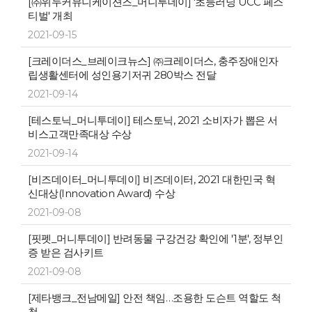
[㈜위두커뮤니케이션즈_머니투데이] '초등러닝 UCC 페스
티벌' 개최
2021-09-15
[크레이더스_브레이크뉴스] ㈜크레이더스, 충주장애인자
립생활센터에 성인용기저귀 280박스 전달
2021-09-14
[테스토닉_머니투데이] 테스토닉, 2021 소비자가 뽑은 서
비스고객만족대상 수상
2021-09-14
[비즈데이터_머니투데이] 비즈데이터, 2021 대한민국 혁
신대상(Innovation Award) 수상
2021-09-08
[핏펫_머니투데이] 반려동물 구강건강 확인에 '1분', 정부인
증 받은 검사키트
2021-09-08
[제타뱅크_전남메일] 안전 책임…조용한 도슨트 역할도 척
척