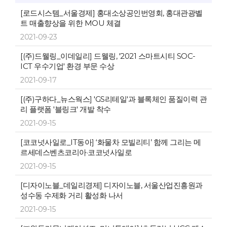
[로드시스템_서울경제] 홍대소상공인번영회, 홍대관광벨
트 매출향상을 위한 MOU 체결
2021-09-23
[(주)드웰링_이데일리] 드웰링, '2021 스마트시티 SOC-
ICT 우수기업' 환경 부문 수상
2021-09-17
[(주)구하다_뉴스웍스] 'GS리테일'과 블록체인 품질이력 관
리 플랫폼 '블링크' 개발 착수
2021-09-15
[코코넛사일로_IT동아] ‘화물차 모빌리티’ 함께 그리는 메
르세데스벤츠코리아·코코넛사일로
2021-09-15
[디자이노블_데일리경제] 디자이노블, 서울산업진흥원과
성수동 수제화 거리 활성화 나서
2021-09-15